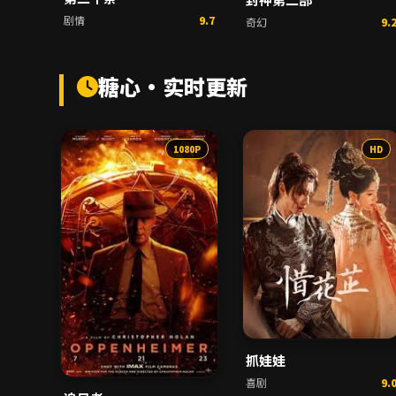
剧情
9.7
奇幻
9.
糖心·实时更新
1080P
HD
抓娃娃
喜剧
9.