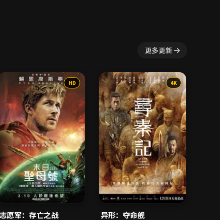
更多更新
HD
4K
志愿军：存亡之战
异形：夺命舰