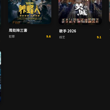
周处除三害
歌手 2026
犯罪
9.6
综艺
9.1
3