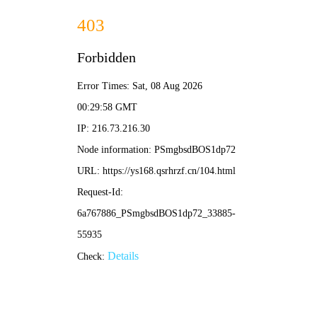
糖心
视频
全网独播
我的妈妈是校花
Joy of Life S3
9.8 分
2026
校园 / 恋爱
4K 黄金画质
奇幻题材剧，糖心独播。
立即开播